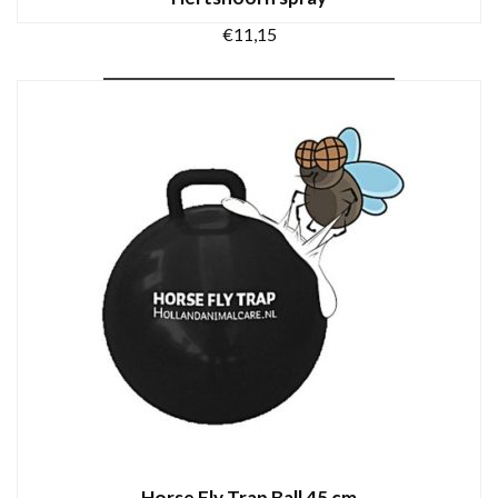
€
11,15
TOEVOEGEN AAN WINKELWAGEN
Horse Fly Trap Ball 45 cm