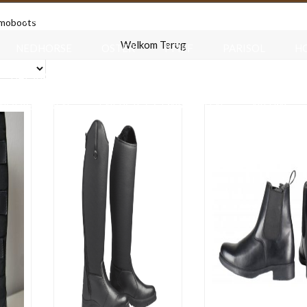
F.R.A.
HAPPIES
HARRY S HORSE
HB RUIT
moboots
Welkom Terug
NEDHORSE
OSTER
PFIFF
PARISOL
H
HALSBANDEN & RIEMEN
VOER & DRINKBAKKEN
ENODIGHEDEN
ENERGIE & GEWRICHTEN
NIEUW