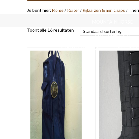
EXCELLENT
FORT KRUIWAGENS
Je bent hier:
Home
/
Ruiter
/
Rijlaarzen & minichaps
/
Ther
MOUNTAINHORSE
Toont alle 16 resultaten
HONDENMANDEN
VAKANTIE/ OP REIS
KATTENB