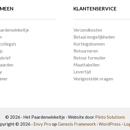
productpagina
productpagina
EMEEN
KLANTENSERVICE
ardenwinkeltje
Verzendkosten
n
Betaal mogelijkheden
collega's
Kortingsbonnen
ap
Retourneren
sbrief
Retour formulier
aarden
Maattabellen
y
Levertijd
imer
Veelgestelde vragen
© 2026 · Het Paardenwinkeltje · Website door
Pinto Solutions
pyright © 2026 ·
Envy Pro
op
Genesis Framework
·
WordPress
·
Log