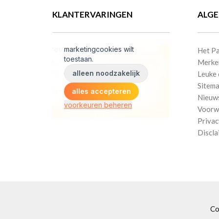
productpagina
KLANTERVARINGEN
ALG
Het Pa
Merke
Leuke 
Sitem
Nieuw
Voorw
Privac
Discla
Co