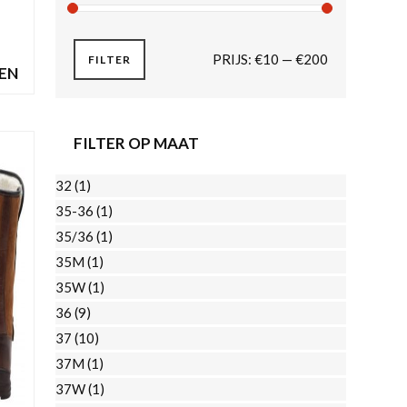
MIN.
MAX.
PRIJS:
€10
—
€200
FILTER
EN
PRIJS
PRIJS
FILTER OP MAAT
Dit
EN
product
32
(1)
heeft
35-36
(1)
meerdere
35/36
(1)
variaties.
35M
(1)
Deze
35W
(1)
optie
36
(9)
kan
37
(10)
gekozen
37M
(1)
worden
37W
(1)
op