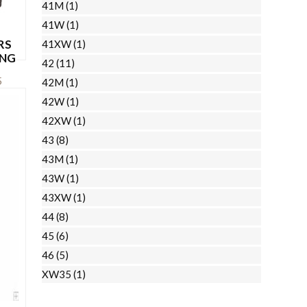
41M
(1)
de
41W
(1)
productpagina
RS
41XW
(1)
ANG
42
(11)
nkelijke
Huidige
5
42M
(1)
prijs
42W
(1)
Dit
is:
42XW
(1)
EN
product
.
€135,95.
43
(8)
heeft
43M
(1)
meerdere
43W
(1)
variaties.
43XW
(1)
Deze
44
(8)
optie
45
(6)
kan
46
(5)
gekozen
worden
XW35
(1)
op