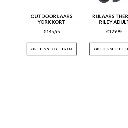
de
productpagina
OUTDOOR LAARS
RIJLAARS THE
YORK KORT
RILEY ADUL
€
145,95
€
129,95
Dit
OPTIES SELECTEREN
OPTIES SELECTE
product
heeft
meerdere
variaties.
Deze
optie
kan
gekozen
worden
op
de