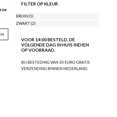
de
FILTER OP KLEUR
productpagina
rze
BRUIN
(1)
nkelijke
Huidige
ZWART
(2)
rijs
Dit
s:
EN
product
€19,95.
VOOR 14:00 BESTELD, DE
heeft
VOLGENDE DAG IN HUIS INDIEN
meerdere
OP VOORRAAD.
variaties.
BIJ BESTEDING VAN 50 EURO GRATIS
Deze
VERZENDING BINNEN NEDERLAND.
optie
kan
gekozen
worden
op
de
productpagina