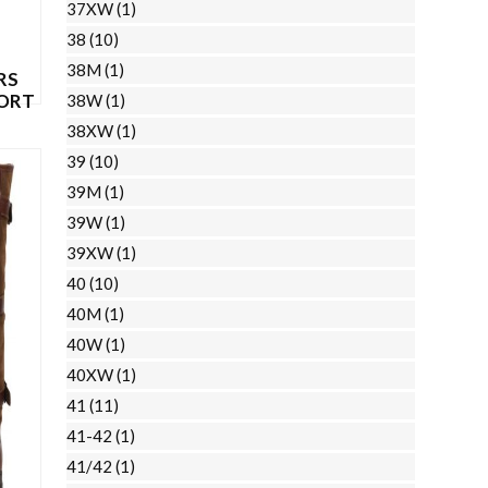
37XW
(1)
de
38
(10)
productpagina
38M
(1)
RS
KORT
38W
(1)
38XW
(1)
39
(10)
Dit
39M
(1)
EN
product
39W
(1)
heeft
39XW
(1)
meerdere
40
(10)
variaties.
40M
(1)
Deze
40W
(1)
optie
40XW
(1)
kan
41
(11)
gekozen
41-42
(1)
worden
41/42
(1)
op