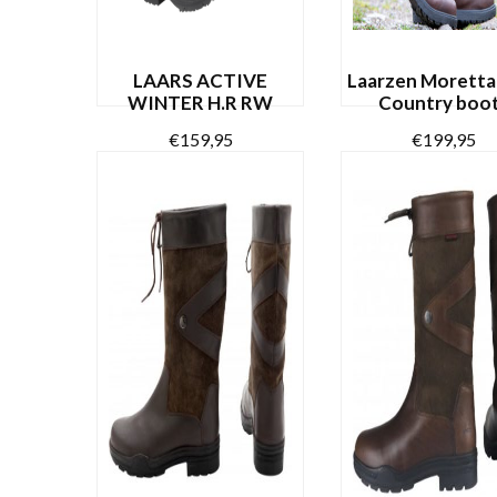
LAARS ACTIVE
Laarzen Moretta
WINTER H.R RW
Country boo
€
159,95
€
199,95
Dit
OPTIES SELECTEREN
OPTIES SELECTE
product
heeft
meerdere
variaties.
Deze
optie
kan
gekozen
worden
op