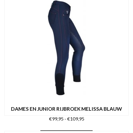
Dit
tot
OPTIES SELECTEREN
product
€109,95
heeft
meerdere
variaties.
Deze
optie
kan
gekozen
worden
op
de
productpagina
DAMES EN JUNIOR RIJBROEK MELISSA BLAUW
Prijsklasse:
€
99,95
-
€
109,95
€99,95
Dit