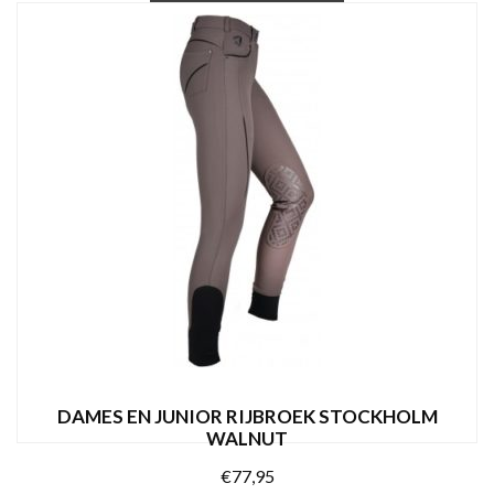
Dit
OPTIES SELECTEREN
product
heeft
meerdere
variaties.
Deze
optie
kan
gekozen
worden
op
de
productpagina
DAMES EN JUNIOR RIJBROEK STOCKHOLM
WALNUT
€
77,95