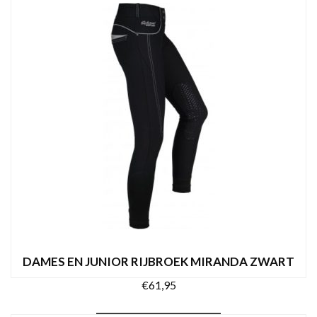
tot
OPTIES SELECTEREN
product
€109,95
heeft
meerdere
variaties.
Deze
optie
kan
gekozen
worden
op
de
productpagina
DAMES EN JUNIOR RIJBROEK MIRANDA ZWART
€
61,95
Dit