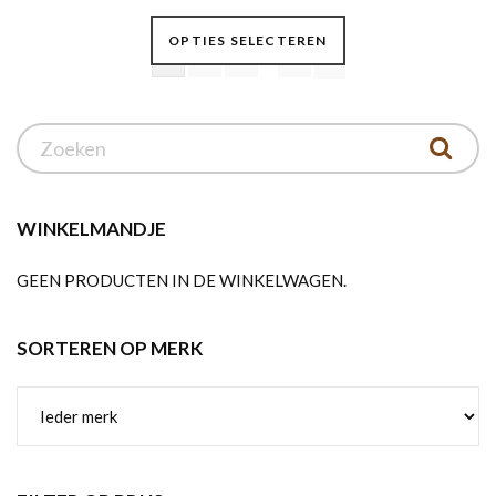
Dit
OPTIES SELECTEREN
product
…
1
2
3
6
heeft
meerdere
variaties.
Deze
optie
kan
WINKELMANDJE
gekozen
GEEN PRODUCTEN IN DE WINKELWAGEN.
worden
op
de
SORTEREN OP MERK
productpagina