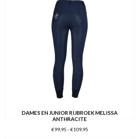
OPTIES SELECTEREN
product
€49,95
heeft
meerdere
variaties.
Deze
optie
kan
gekozen
worden
op
de
productpagina
DAMES EN JUNIOR RIJBROEK MELISSA
ANTHRACITE
Prijsklasse:
€
99,95
-
€
109,95
€99,95