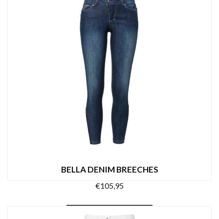
BELLA DENIM BREECHES
€
105,95
Dit
OPTIES SELECTEREN
product