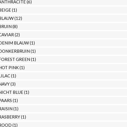
ANTHRACITE
(6)
BEIGE
(1)
BLAUW
(12)
BRUIN
(8)
CAVIAR
(2)
DENIM BLAUW
(1)
DONKERBRUIN
(1)
FOREST GREEN
(1)
HOT PINK
(1)
LILAC
(1)
NAVY
(3)
NICHT BLUE
(1)
PAARS
(1)
RAISIN
(1)
RASBERRY
(1)
ROOD
(1)