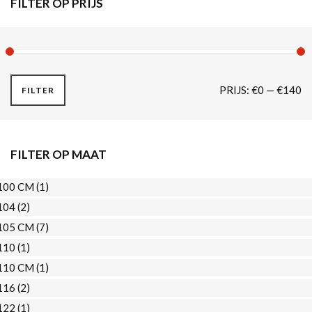
FILTER OP PRIJS
M
M
PRIJS:
€0
—
€140
FILTER
PR
PR
FILTER OP MAAT
100 CM
(1)
104
(2)
105 CM
(7)
110
(1)
110 CM
(1)
116
(2)
122
(1)