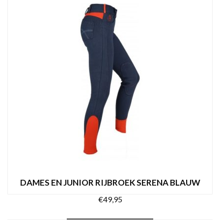
OPTIES SELECTEREN
product
heeft
meerdere
variaties.
Deze
optie
kan
gekozen
worden
op
de
productpagina
DAMES EN JUNIOR RIJBROEK SERENA BLAUW
€
49,95
Dit