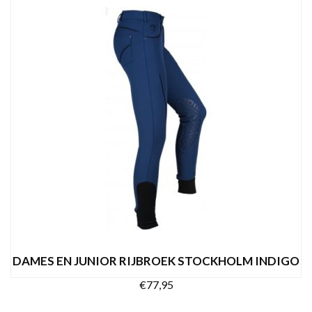
OPTIES SELECTEREN
product
heeft
meerdere
variaties.
Deze
optie
kan
gekozen
worden
op
de
productpagina
DAMES EN JUNIOR RIJBROEK STOCKHOLM INDIGO
€
77,95