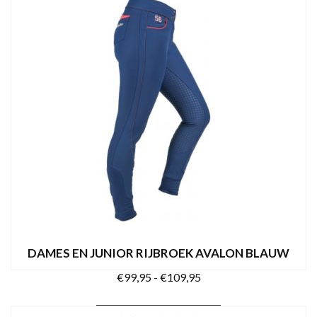
OPTIES SELECTEREN
product
heeft
meerdere
variaties.
Deze
optie
kan
gekozen
worden
op
de
productpagina
DAMES EN JUNIOR RIJBROEK AVALON BLAUW
Prijsklasse:
€
99,95
-
€
109,95
€99,95
Dit
tot