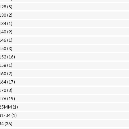
128
(5)
130
(2)
134
(1)
140
(9)
146
(1)
150
(3)
152
(16)
158
(1)
160
(2)
164
(17)
170
(3)
176
(19)
25MM
(1)
31-34
(1)
34
(36)