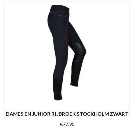
Dit
OPTIES SELECTEREN
product
heeft
meerdere
variaties.
Deze
optie
kan
gekozen
worden
op
de
productpagina
DAMES EN JUNIOR RIJBROEK STOCKHOLM ZWART
€
77,95