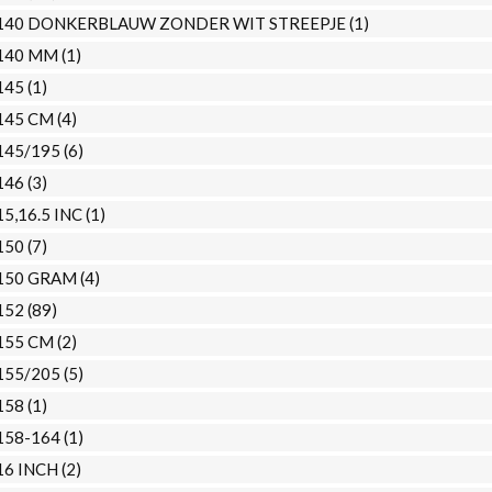
140 DONKERBLAUW ZONDER WIT STREEPJE
(1)
140 MM
(1)
145
(1)
145 CM
(4)
145/195
(6)
146
(3)
15,16.5 INC
(1)
150
(7)
150 GRAM
(4)
152
(89)
155 CM
(2)
155/205
(5)
158
(1)
158-164
(1)
16 INCH
(2)