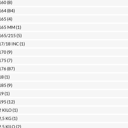
160
(8)
164
(84)
165
(4)
165 MM
(1)
165/215
(5)
17/18 INC
(1)
170
(9)
175
(7)
176
(87)
18
(1)
185
(9)
19
(1)
195
(12)
2 KILO
(1)
2,5 KG
(1)
2,5 KILO
(2)