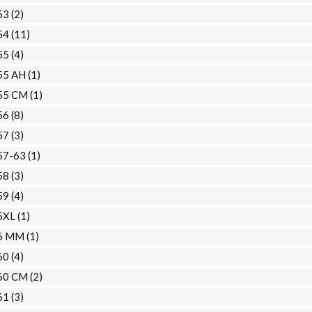
53
(2)
54
(11)
55
(4)
55 AH
(1)
55 CM
(1)
56
(8)
57
(3)
57-63
(1)
58
(3)
59
(4)
5XL
(1)
6 MM
(1)
60
(4)
60 CM
(2)
61
(3)