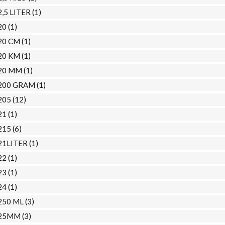
2,5 LITER
(1)
20
(1)
20 CM
(1)
20 KM
(1)
20 MM
(1)
200 GRAM
(1)
205
(12)
21
(1)
215
(6)
21LITER
(1)
22
(1)
23
(1)
24
(1)
250 ML
(3)
25MM
(3)