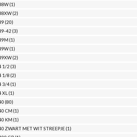
38W
(1)
38XW
(2)
39
(20)
39-42
(3)
39M
(1)
39W
(1)
39XW
(2)
4 1/2
(3)
4 1/8
(2)
4 3/4
(1)
4 XL
(1)
40
(80)
40 CM
(1)
40 KM
(1)
40 ZWART MET WIT STREEPJE
(1)