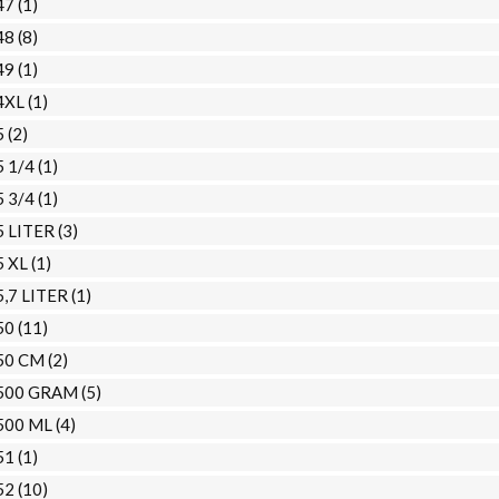
47
(1)
48
(8)
49
(1)
4XL
(1)
5
(2)
5 1/4
(1)
5 3/4
(1)
5 LITER
(3)
5 XL
(1)
5,7 LITER
(1)
50
(11)
50 CM
(2)
500 GRAM
(5)
500 ML
(4)
51
(1)
52
(10)