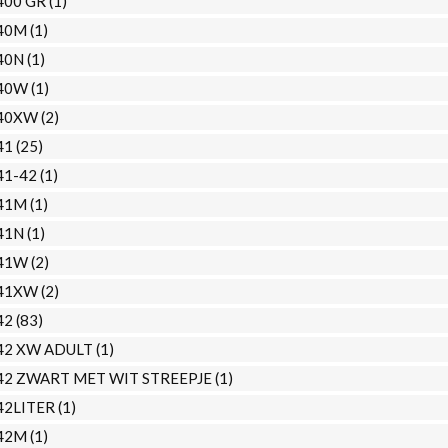
400 GR
(1)
40M
(1)
40N
(1)
40W
(1)
40XW
(2)
41
(25)
41-42
(1)
41M
(1)
41N
(1)
41W
(2)
41XW
(2)
42
(83)
42 XW ADULT
(1)
42 ZWART MET WIT STREEPJE
(1)
42LITER
(1)
42M
(1)