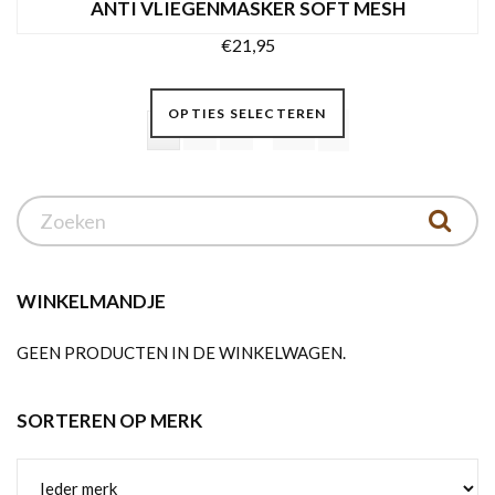
ANTI VLIEGENMASKER SOFT MESH
€
21,95
Dit
OPTIES SELECTEREN
product
…
1
2
3
60
heeft
meerdere
variaties.
Deze
optie
kan
WINKELMANDJE
gekozen
GEEN PRODUCTEN IN DE WINKELWAGEN.
worden
op
de
SORTEREN OP MERK
productpagina