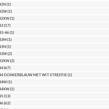
42N
(1)
42W
(1)
42XW
(1)
43
(17)
43-46
(1)
43M
(1)
43N
(1)
43W
(2)
43XW
(2)
44
(67)
44 DONKERBLAUW MET WIT STREEPJE
(1)
44W
(1)
44XW
(1)
45
(13)
46
(62)