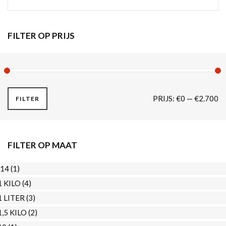
FILTER OP PRIJS
M
M
PRIJS:
€0
—
€2.700
FILTER
PR
PR
FILTER OP MAAT
`14
(1)
1 KILO
(4)
1 LITER
(3)
1,5 KILO
(2)