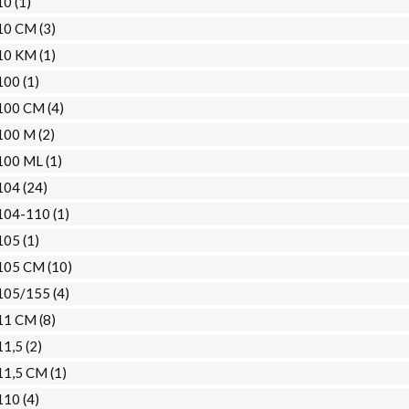
10
(1)
10 CM
(3)
10 KM
(1)
100
(1)
100 CM
(4)
100 M
(2)
100 ML
(1)
104
(24)
104-110
(1)
105
(1)
105 CM
(10)
105/155
(4)
11 CM
(8)
11,5
(2)
11,5 CM
(1)
110
(4)