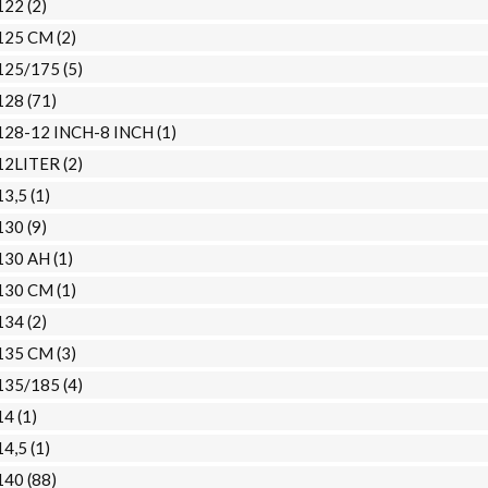
122
(2)
125 CM
(2)
125/175
(5)
128
(71)
128-12 INCH-8 INCH
(1)
12LITER
(2)
13,5
(1)
130
(9)
130 AH
(1)
130 CM
(1)
134
(2)
135 CM
(3)
135/185
(4)
14
(1)
14,5
(1)
140
(88)