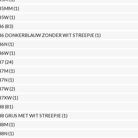
35MM
(1)
35W
(1)
36
(83)
36 DONKERBLAUW ZONDER WIT STREEPJE
(1)
36N
(1)
36W
(1)
37
(24)
37M
(1)
37N
(1)
37W
(2)
37XW
(1)
38
(81)
38 GRIJS MET WIT STREEPJE
(1)
38M
(1)
38N
(1)