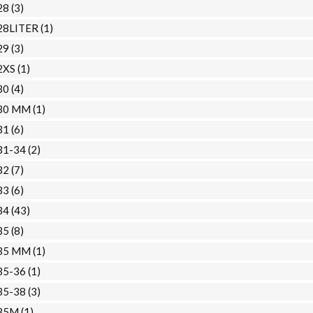
28
(3)
28LITER
(1)
29
(3)
2XS
(1)
30
(4)
30 MM
(1)
31
(6)
31-34
(2)
32
(7)
33
(6)
34
(43)
35
(8)
35 MM
(1)
35-36
(1)
35-38
(3)
35M
(1)