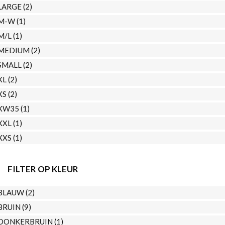
LARGE
(2)
M-W
(1)
M/L
(1)
MEDIUM
(2)
SMALL
(2)
XL
(2)
XS
(2)
XW35
(1)
XXL
(1)
XXS
(1)
FILTER OP KLEUR
BLAUW
(2)
BRUIN
(9)
DONKERBRUIN
(1)