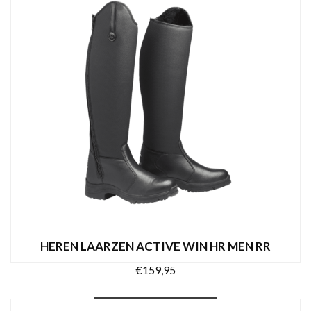
product
heeft
meerdere
variaties.
Deze
optie
kan
gekozen
worden
op
de
productpagina
HEREN LAARZEN ACTIVE WIN HR MEN RR
€
159,95
Dit