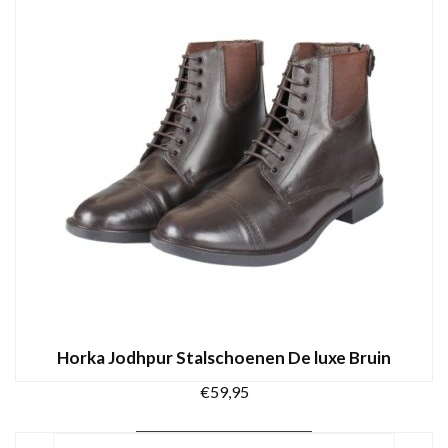
OPTIES SELECTEREN
product
heeft
meerdere
variaties.
Deze
optie
kan
gekozen
worden
op
de
productpagina
Horka Jodhpur Stalschoenen De luxe Bruin
€
59,95
Dit