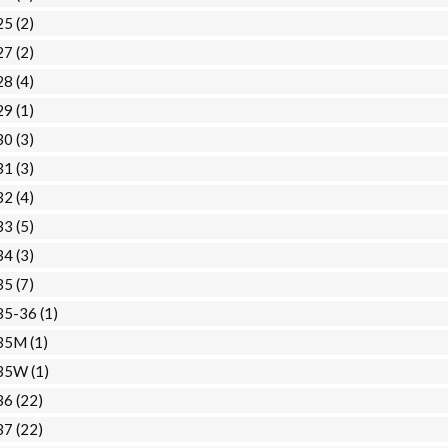
25
(2)
27
(2)
28
(4)
29
(1)
30
(3)
31
(3)
32
(4)
33
(5)
34
(3)
35
(7)
35-36
(1)
35M
(1)
35W
(1)
36
(22)
37
(22)