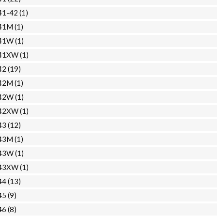
41-42
(1)
41M
(1)
41W
(1)
41XW
(1)
42
(19)
42M
(1)
42W
(1)
42XW
(1)
43
(12)
43M
(1)
43W
(1)
43XW
(1)
44
(13)
45
(9)
46
(8)