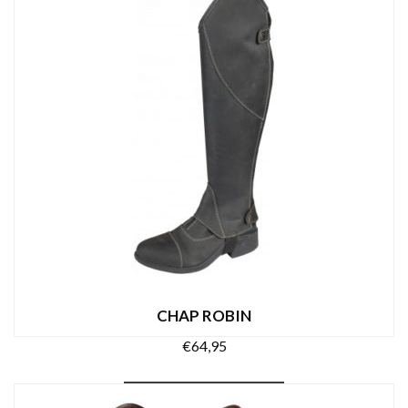
CHAP ROBIN
€
64,95
Dit
OPTIES SELECTEREN
product