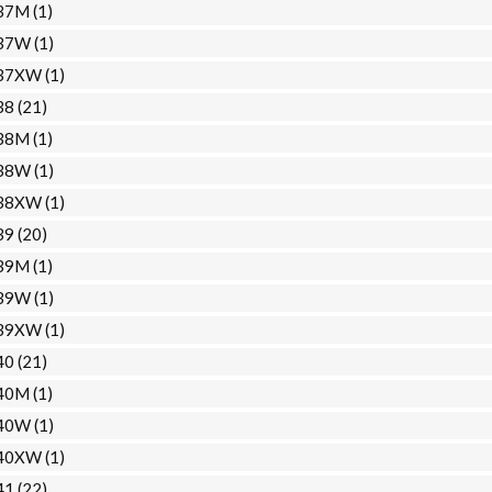
37M
(1)
37W
(1)
37XW
(1)
38
(21)
38M
(1)
38W
(1)
38XW
(1)
39
(20)
39M
(1)
39W
(1)
39XW
(1)
40
(21)
40M
(1)
40W
(1)
40XW
(1)
41
(22)