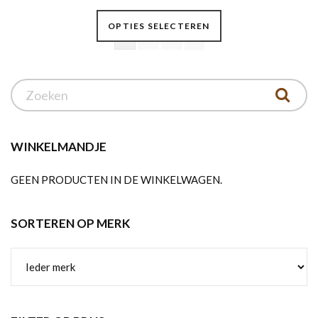
Dit
OPTIES SELECTEREN
product
1
2
3
heeft
meerdere
variaties.
Deze
optie
kan
WINKELMANDJE
gekozen
GEEN PRODUCTEN IN DE WINKELWAGEN.
worden
op
de
SORTEREN OP MERK
productpagina