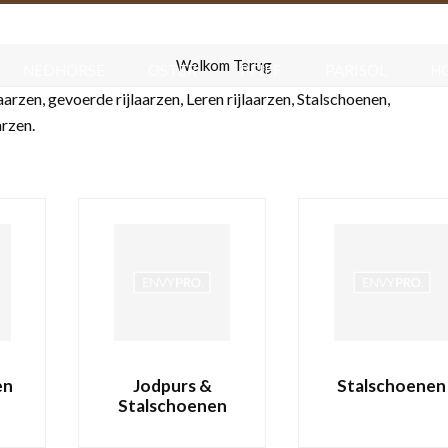
F.R.A.
HAPPIES
HARRY S HORSE
HB RUIT
Welkom Terug
NEDHORSE
OSTER
PFIFF
PARISOL
H
aarzen, gevoerde rijlaarzen, Leren rijlaarzen, Stalschoenen,
HALSBANDEN & RIEMEN
VOER & DRINKBAKKEN
arzen.
ENODIGHEDEN
ENERGIE & GEWRICHTEN
NIEUW
en
Jodpurs &
Stalschoenen
Stalschoenen