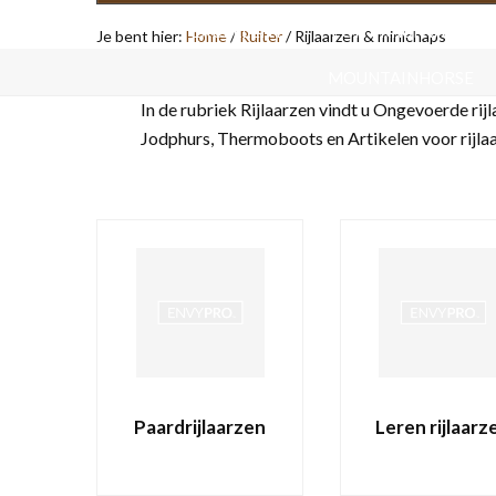
EXCELLENT
FORT KRUIWAGENS
Je bent hier:
Home
/
Ruiter
/
Rijlaarzen & minichaps
MOUNTAINHORSE
In de rubriek Rijlaarzen vindt u Ongevoerde rijl
HONDENMANDEN
Jodphurs, Thermoboots en Artikelen voor rijla
VAKANTIE/ OP REIS
KATTENB
Paardrijlaarzen
Leren rijlaarz