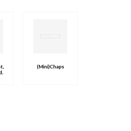
t,
(Mini)Chaps
d.