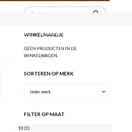
ERSPORT
HORKA
HORZE
LIKIT
ONDENSPEELGOED
WORMEN & VLOOIEN
VERZORGING
VOEDINGSSUPPLEMENTEN
WINKELMANDJE
ZADELS
VERZORGING VOOR HET LEER
GEEN PRODUCTEN IN DE
WINKELWAGEN.
SORTEREN OP MERK
FILTER OP MAAT
10
(1)