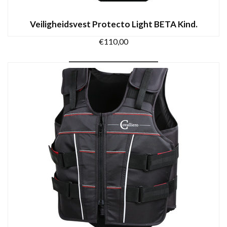
Veiligheidsvest Protecto Light BETA Kind.
€
110,00
Dit
OPTIES SELECTEREN
product
heeft
meerdere
variaties.
Deze
optie
kan
gekozen
worden
op
de
productpagina