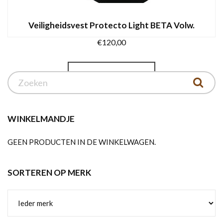
Veiligheidsvest Protecto Light BETA Volw.
€
120,00
Dit
OPTIES SELECTEREN
product
heeft
meerdere
variaties.
WINKELMANDJE
Deze
GEEN PRODUCTEN IN DE WINKELWAGEN.
optie
kan
gekozen
SORTEREN OP MERK
worden
op
de