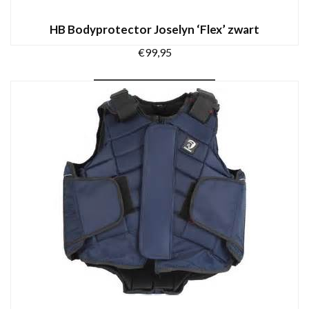
HB Bodyprotector Joselyn ‘Flex’ zwart
€
99,95
Dit
OPTIES SELECTEREN
product
heeft
meerdere
variaties.
Deze
optie
kan
gekozen
worden
op
de
productpagina