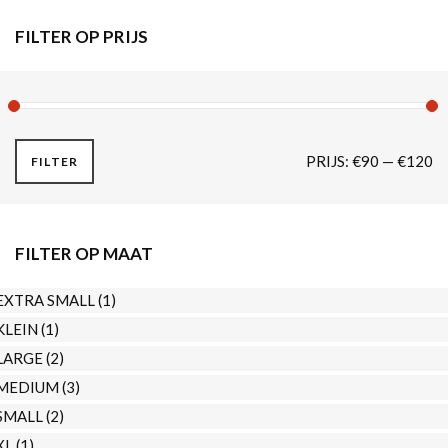
productpagina
FILTER OP PRIJS
M
M
PRIJS:
€90
—
€120
FILTER
PR
PR
FILTER OP MAAT
EXTRA SMALL
(1)
KLEIN
(1)
LARGE
(2)
MEDIUM
(3)
SMALL
(2)
XL
(1)