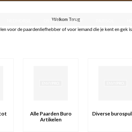
F.R.A.
HAPPIES
HARRY S HORSE
HB RUIT
Welkom Terug
NEDHORSE
OSTER
PFIFF
PARISOL
H
en voor de paardenliefhebber of voor iemand die je kent en gek is
HALSBANDEN & RIEMEN
VOER & DRINKBAKKEN
ENODIGHEDEN
ENERGIE & GEWRICHTEN
NIEUW
tot
Alle Paarden Buro
Diverse burospul
Artikelen