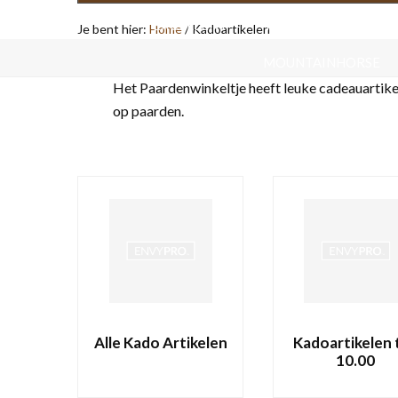
EXCELLENT
FORT KRUIWAGENS
Je bent hier:
Home
/
Kadoartikelen
MOUNTAINHORSE
Het Paardenwinkeltje heeft leuke cadeauartikel
HONDENMANDEN
op paarden.
VAKANTIE/ OP REIS
KATTENB
Alle Kado Artikelen
Kadoartikelen 
10.00