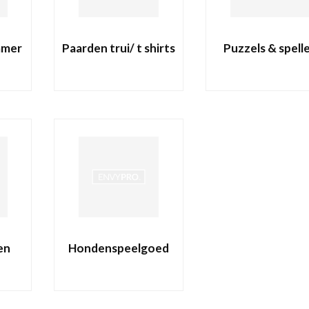
amer
Paarden trui/ t shirts
Puzzels & spell
en
Hondenspeelgoed