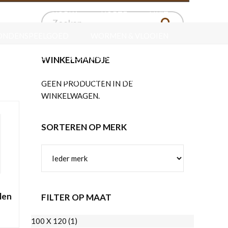
ERSPORT
HORKA
HORZE
LIKIT
ONDENSPEELGOED
WORMEN & VLOOIEN
VERZORGING
VOEDINGSSUPPLEMENTEN
WINKELMANDJE
ZADELS
VERZORGING VOOR HET LEER
GEEN PRODUCTEN IN DE
WINKELWAGEN.
SORTEREN OP MERK
len
FILTER OP MAAT
100 X 120
(1)