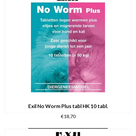
€23,55
heeft
meerdere
variaties.
Deze
optie
kan
gekozen
worden
op
de
productpagina
Exil No Worm Plus tabl HK 10 tabl.
€
18,70
TOEVOEGEN AAN WINKELWAGEN