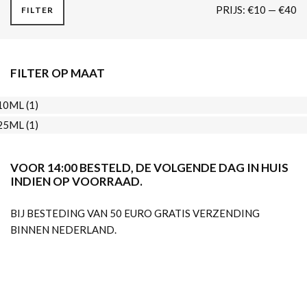
M
M
PRIJS:
€10
—
€40
FILTER
PR
PR
FILTER OP MAAT
10ML
(1)
25ML
(1)
VOOR 14:00 BESTELD, DE VOLGENDE DAG IN HUIS
INDIEN OP VOORRAAD.
BIJ BESTEDING VAN 50 EURO GRATIS VERZENDING
BINNEN NEDERLAND.