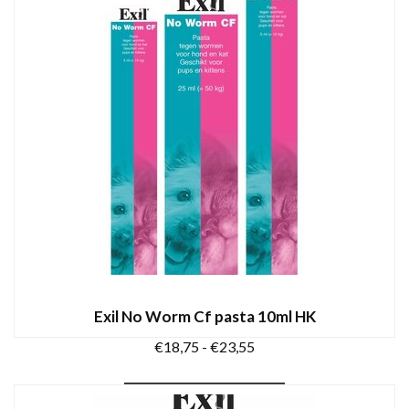
Exil No Worm Cf pasta 10ml HK
Prijsklasse:
€
18,75
-
€
23,55
€18,75
Dit
tot
OPTIES SELECTEREN
product