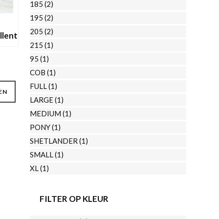
185
(2)
de
195
(2)
productpagina
205
(2)
llent
215
(1)
95
(1)
nkelijke
Huidige
COB
(1)
rijs
Dit
FULL
(1)
s:
EN
product
€49,95.
LARGE
(1)
heeft
MEDIUM
(1)
meerdere
PONY
(1)
variaties.
SHETLANDER
(1)
Deze
SMALL
(1)
optie
XL
(1)
kan
gekozen
FILTER OP KLEUR
worden
op