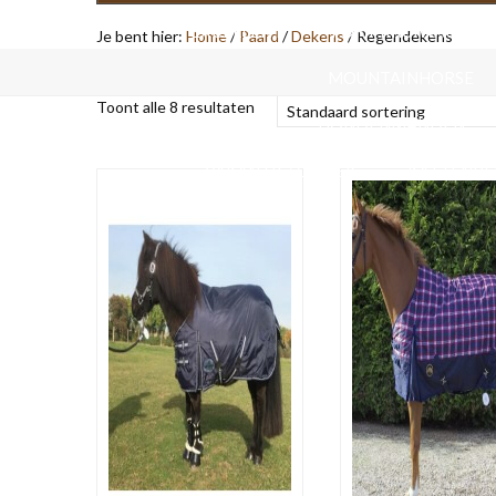
EXCELLENT
FORT KRUIWAGENS
Je bent hier:
Home
/
Paard
/
Dekens
/
Regendekens
MOUNTAINHORSE
Toont alle 8 resultaten
HONDENMANDEN
VAKANTIE/ OP REIS
KATTENB