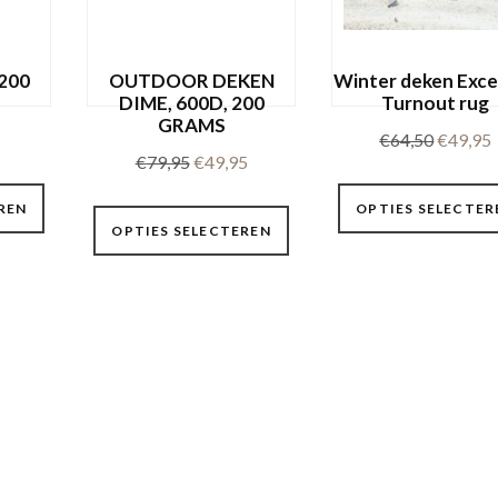
gekozen
op
worden
de
op
productpagina
200
OUTDOOR DEKEN
Winter deken Exce
de
DIME, 600D, 200
Turnout rug
productpagina
GRAMS
Oorspro
€
64,50
€
49,95
Oorspronkelijke
Huidige
€
79,95
€
49,95
prijs
p
Dit
prijs
prijs
was:
i
Dit
REN
OPTIES SELECTER
product
was:
is:
€64,50.
OPTIES SELECTEREN
product
heeft
€79,95.
€49,95.
heeft
meerdere
meerdere
variaties.
variaties.
Deze
Deze
optie
optie
kan
kan
gekozen
gekozen
worden
worden
op