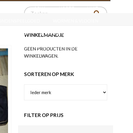
ERSPORT
HORKA
HORZE
LIKIT
ONDENSPEELGOED
WORMEN & VLOOIEN
VERZORGING
VOEDINGSSUPPLEMENTEN
WINKELMANDJE
ZADELS
VERZORGING VOOR HET LEER
GEEN PRODUCTEN IN DE
WINKELWAGEN.
SORTEREN OP MERK
FILTER OP PRIJS