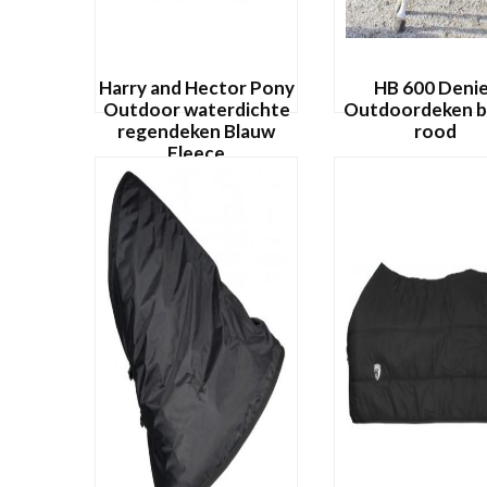
Harry and Hector Pony
HB 600 Deni
Outdoor waterdichte
Outdoordeken b
regendeken Blauw
rood
Fleece
€
89,95
€
54,95
Dit
OPTIES SELECTE
OPTIES SELECTEREN
product
heeft
meerdere
variaties.
Deze
optie
kan
gekozen