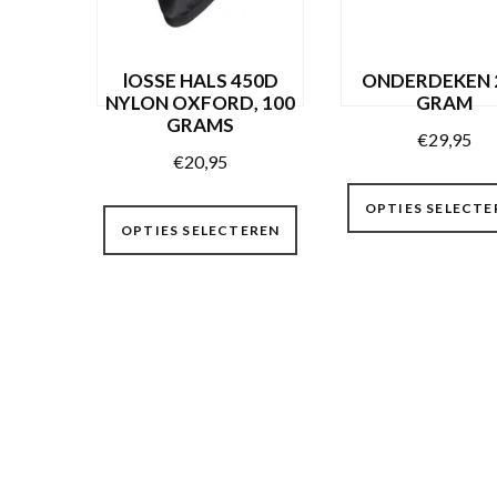
worden
op
de
lOSSE HALS 450D
ONDERDEKEN 
productpagina
NYLON OXFORD, 100
GRAM
GRAMS
€
29,95
€
20,95
Dit
OPTIES SELECTE
OPTIES SELECTEREN
product
heeft
meerdere
variaties.
Deze
optie
kan
gekozen
worden