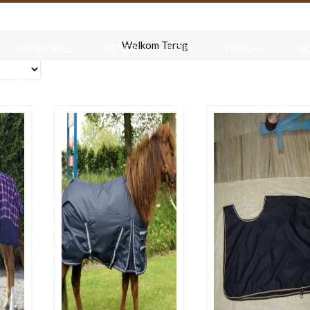
F.R.A.
HAPPIES
HARRY S HORSE
HB RUIT
Welkom Terug
NEDHORSE
OSTER
PFIFF
PARISOL
H
HALSBANDEN & RIEMEN
VOER & DRINKBAKKEN
ENODIGHEDEN
ENERGIE & GEWRICHTEN
NIEUW