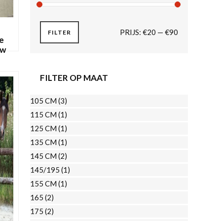
MIN.
MAX.
PRIJS:
€20
—
€90
FILTER
e
uw
PRIJS
PRIJS
FILTER OP MAAT
Dit
EN
product
105 CM
(3)
heeft
115 CM
(1)
meerdere
125 CM
(1)
variaties.
135 CM
(1)
Deze
145 CM
(2)
optie
145/195
(1)
kan
155 CM
(1)
gekozen
165
(2)
worden
175
(2)
op