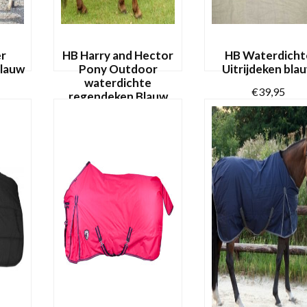
er
HB Harry and Hector
HB Waterdicht
lauw
Pony Outdoor
Uitrijdeken bla
waterdichte
€
39,95
regendeken Blauw
Katoen
Dit
€
47,95
OPTIES SELECTER
REN
product
Dit
heeft
OPTIES SELECTEREN
product
meerdere
heeft
variaties.
meerdere
Deze
variaties.
optie
Deze
kan
optie
gekozen
kan
worden