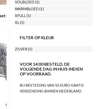
VOLBLOED
(1)
WARMBLOED
(1)
set
XFULL
(1)
XL
(1)
Dit
FILTER OP KLEUR
EN
product
heeft
ZILVER
(1)
meerdere
variaties.
VOOR 14:00 BESTELD, DE
Deze
VOLGENDE DAG IN HUIS INDIEN
optie
OP VOORRAAD.
kan
BIJ BESTEDING VAN 50 EURO GRATIS
gekozen
VERZENDING BINNEN NEDERLAND.
worden
op
de