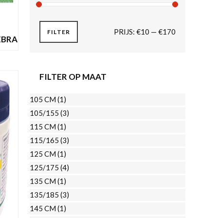
MIN.
MAX.
PRIJS:
€10
—
€170
FILTER
EBRA
PRIJS
PRIJS
nkelijke
Huidige
rijs
Dit
FILTER OP MAAT
s:
EN
product
€78,95.
105 CM
(1)
heeft
105/155
(3)
meerdere
115 CM
(1)
variaties.
Deze
115/165
(3)
optie
125 CM
(1)
kan
125/175
(4)
gekozen
135 CM
(1)
worden
135/185
(3)
op
145 CM
(1)