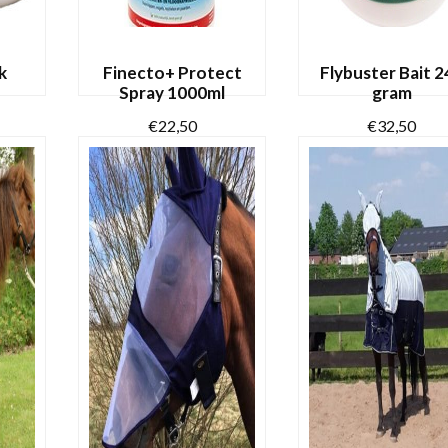
op
de
de
productpagina
productpagina
k
Finecto+ Protect
Flybuster Bait 2
Spray 1000ml
gram
€
22,50
€
32,50
AN
N
TOEVOEGEN AAN
TOEVOEGEN AA
WINKELWAGEN
WINKELWAGEN