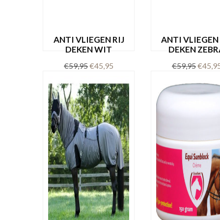
ANTI VLIEGEN RIJ
ANTI VLIEGEN 
DEKEN WIT
DEKEN ZEBR
Oorspronkelijke
Huidige
Oorspr
€
59,95
€
45,95
€
59,95
€
45,9
prijs
prijs
prijs
Dit
was:
is:
was:
OPTIES SELECTEREN
OPTIES SELECTE
product
€59,95.
€45,95.
€59,95
heeft
meerdere
variaties.
Deze
optie
kan
gekozen
worden
op