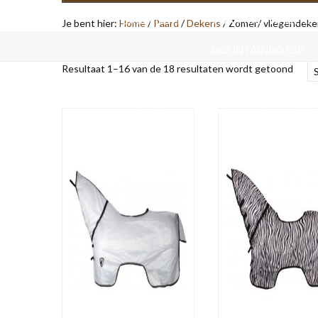
EXCELLENT
FORT KRUIWAGENS
Je bent hier:
Home
/
Paard
/
Dekens
/
Zomer/ vliegendeke
MOUNTAINHORSE
Resultaat 1–16 van de 18 resultaten wordt getoond
HONDENMANDEN
VAKANTIE/ OP REIS
KATTENB