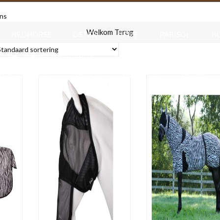
F.R.A.
HAPPIES
HARRY S HORSE
HB RUIT
ns
Welkom Terug
NEDHORSE
OSTER
PFIFF
PARISOL
H
HALSBANDEN & RIEMEN
VOER & DRINKBAKKEN
ENODIGHEDEN
ENERGIE & GEWRICHTEN
NIEUW