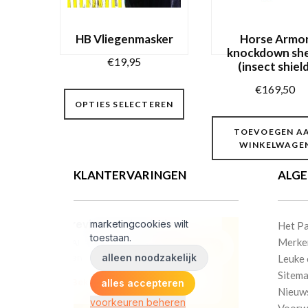
HB Vliegenmasker
Horse Armo
knockdown sh
€
19,95
(insect shield
Dit
€
169,50
OPTIES SELECTEREN
product
heeft
TOEVOEGEN A
meerdere
WINKELWAGE
variaties.
KLANTERVARINGEN
ALG
Deze
optie
kan
Het Pa
gekozen
Merke
worden
Leuke 
op
Sitem
Nieuw
de