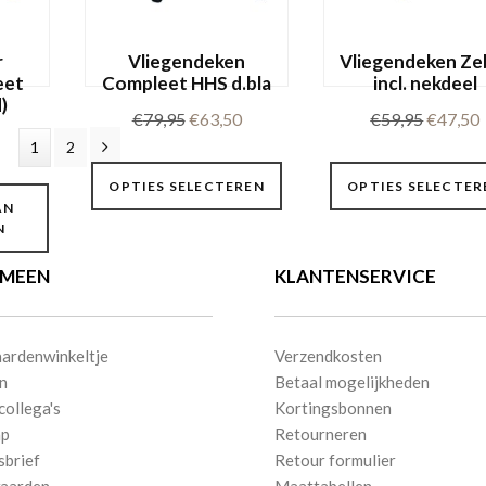
de
worden
productpagina
op
r
Vliegendeken
Vliegendeken Ze
de
eet
Compleet HHS d.bla
incl. nekdeel
productpagina
)
Oorspronkelijke
Huidige
Oorspro
€
79,95
€
63,50
€
59,95
€
47,50
prijs
prijs
prijs
p
1
2
Dit
was:
is:
was:
i
OPTIES SELECTEREN
OPTIES SELECTER
product
€79,95.
€63,50.
€59,95.
AN
heeft
N
meerdere
EMEEN
KLANTENSERVICE
variaties.
Deze
optie
ardenwinkeltje
Verzendkosten
kan
n
Betaal mogelijkheden
gekozen
collega's
Kortingsbonnen
worden
ap
Retourneren
op
sbrief
Retour formulier
de