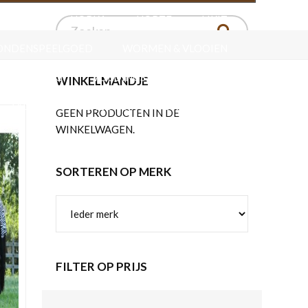
ERSPORT
HORKA
HORZE
LIKIT
ONDENSPEELGOED
WORMEN & VLOOIEN
VERZORGING
VOEDINGSSUPPLEMENTEN
WINKELMANDJE
ZADELS
VERZORGING VOOR HET LEER
GEEN PRODUCTEN IN DE
WINKELWAGEN.
SORTEREN OP MERK
FILTER OP PRIJS