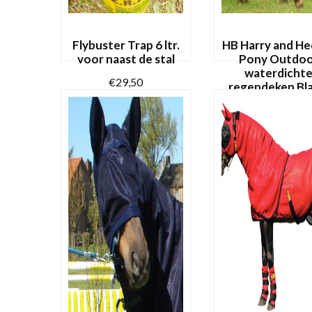
de
productpagina
Flybuster Trap 6 ltr.
HB Harry and He
voor naast de stal
Pony Outdo
waterdicht
€
29,50
regendeken Bl
Katoen
€
47,95
TOEVOEGEN AAN
WINKELWAGEN
OPTIES SELECTE