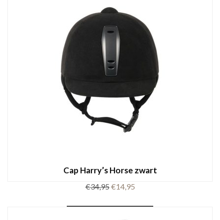
Cap Harry’s Horse zwart
Oorspronkelijke
Huidige
€
34,95
€
14,95
prijs
prijs
Dit
was:
is:
OPTIES SELECTEREN
product