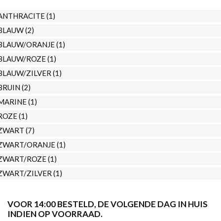
ANTHRACITE
(1)
BLAUW
(2)
BLAUW/ORANJE
(1)
BLAUW/ROZE
(1)
BLAUW/ZILVER
(1)
BRUIN
(2)
MARINE
(1)
ROZE
(1)
ZWART
(7)
ZWART/ORANJE
(1)
ZWART/ROZE
(1)
ZWART/ZILVER
(1)
VOOR 14:00 BESTELD, DE VOLGENDE DAG IN HUIS
INDIEN OP VOORRAAD.