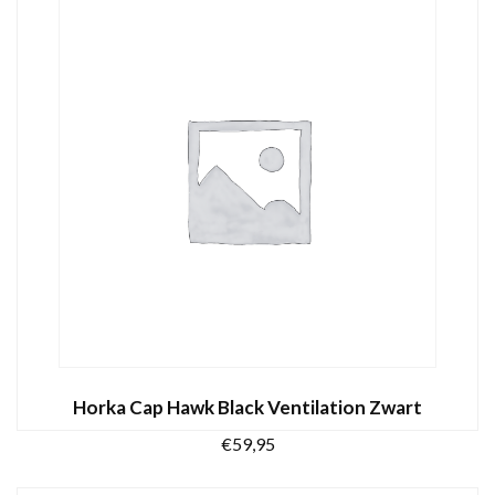
OPTIES SELECTEREN
product
heeft
meerdere
variaties.
Deze
optie
kan
gekozen
worden
op
de
productpagina
Horka Cap Hawk Black Ventilation Zwart
€
59,95
Dit