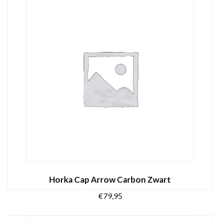
TOEVOEGEN AAN WINKELWAGEN
Horka Cap Arrow Carbon Zwart
€
79,95
Dit