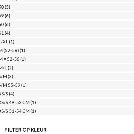
58
(5)
59
(6)
60
(6)
61
(4)
L/XL
(1)
M (52-58)
(1)
M = 52-56
(1)
M/L
(2)
S/M
(3)
S/M 55-59
(1)
XS/S
(4)
XS/S 49-53 CM
(1)
XS/S 51-54 CM
(1)
FILTER OP KLEUR