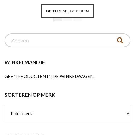
Dit
OPTIES SELECTEREN
product
1
2
heeft
meerdere
variaties.
Deze
optie
kan
WINKELMANDJE
gekozen
GEEN PRODUCTEN IN DE WINKELWAGEN.
worden
op
de
SORTEREN OP MERK
productpagina